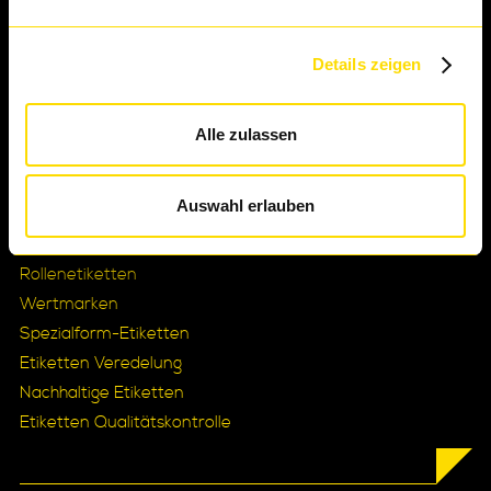
Details zeigen
Etiketten
Alle zulassen
Sicherheitsetiketten
Thermoetiketten
Auswahl erlauben
Pharma-Etiketten
Bogenetiketten
Rollenetiketten
Wertmarken
Spezialform-Etiketten
Etiketten Veredelung
Nachhaltige Etiketten
Etiketten Qualitätskontrolle