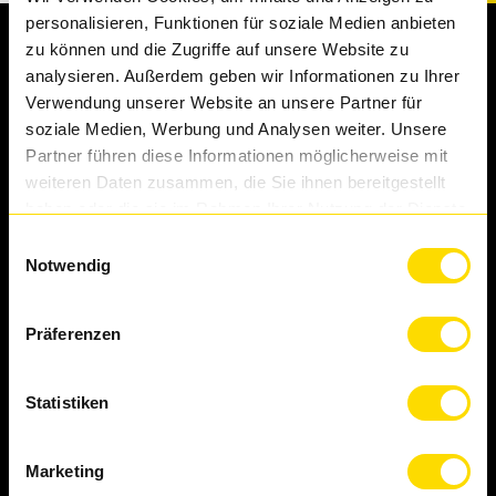
personalisieren, Funktionen für soziale Medien anbieten
zu können und die Zugriffe auf unsere Website zu
analysieren. Außerdem geben wir Informationen zu Ihrer
Verwendung unserer Website an unsere Partner für
soziale Medien, Werbung und Analysen weiter. Unsere
Partner führen diese Informationen möglicherweise mit
weiteren Daten zusammen, die Sie ihnen bereitgestellt
haben oder die sie im Rahmen Ihrer Nutzung der Dienste
gesammelt haben.
Einwilligungsauswahl
Notwendig
Branchen
Präferenzen
Getränkeindustrie
Lebensmittelindustrie
Maschinen-Technikindustrie
Statistiken
Pharma-Chemieindustrie
Kosmetikindustrie
Marketing
Logistikindustrie