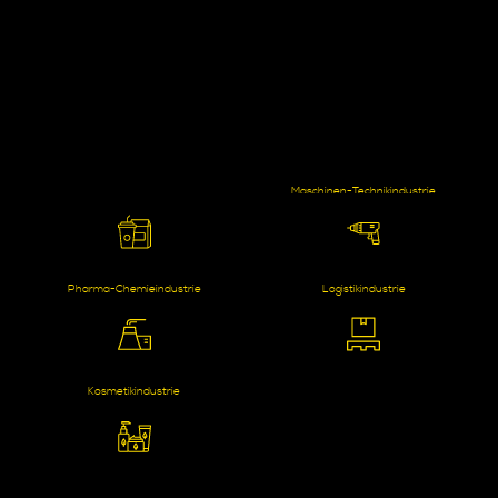
Maschinen-Technikindustrie
Pharma-Chemieindustrie
Logistikindustrie
Getränkeindustrie
Kosmetikindustrie