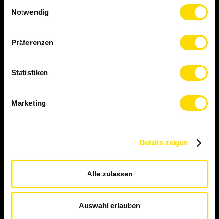
Einwilligungsauswahl
Logistikindustrie
Notwendig
Präferenzen
Etiketten
Statistiken
Sicherheitsetiketten
Thermoetiketten
Marketing
Pharma-Etiketten
Bogenetiketten
Rollenetiketten
Details zeigen
Wertmarken
Spezialform-Etiketten
Etiketten Veredelung
Alle zulassen
Nachhaltige Etiketten
Etiketten Qualitätskontrolle
Auswahl erlauben