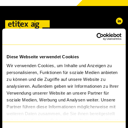
Diese Webseite verwendet Cookies
Wir verwenden Cookies, um Inhalte und Anzeigen zu
personalisieren, Funktionen für soziale Medien anbieten
zu können und die Zugriffe auf unsere Website zu
Branchen
analysieren. Außerdem geben wir Informationen zu Ihrer
Getränkeindustrie
Verwendung unserer Website an unsere Partner für
Lebensmittelindustrie
soziale Medien, Werbung und Analysen weiter. Unsere
Partner führen diese Informationen möglicherweise mit
Maschinen-Technikindustrie
weiteren Daten zusammen, die Sie ihnen bereitgestellt
Pharma-Chemieindustrie
haben oder die sie im Rahmen Ihrer Nutzung der Dienste
Kosmetikindustrie
gesammelt haben.