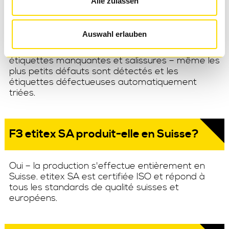
Alle zulassen
contrôle caméra?
Auswahl erlauben
Le système détecte défauts d'impression,
écarts de couleur, étiquettes erronées,
étiquettes manquantes et salissures – même les
plus petits défauts sont détectés et les
étiquettes défectueuses automatiquement
triées.
F3 etitex SA produit-elle en Suisse?
Oui – la production s'effectue entièrement en
Suisse. etitex SA est certifiée ISO et répond à
tous les standards de qualité suisses et
européens.