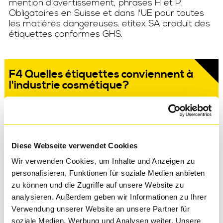
mention d'avertissement, phrases H et P.
Obligatoires en Suisse et dans l'UE pour toutes
les matières dangereuses. etitex SA produit des
étiquettes conformes GHS.
F4 Quelles étiquettes conviennent à
l'industrie cosmétique?
Les étiquettes cosmétiques doivent être
résistantes à l'humidité et imperméables aux
huiles. etitex SA produit des étiquettes
Diese Webseite verwendet Cookies
cosmétiques en film PP ou PE avec finitions –
dorure à chaud, impression en relief, Soft-Touch
Wir verwenden Cookies, um Inhalte und Anzeigen zu
et No-Label-Look.
personalisieren, Funktionen für soziale Medien anbieten
zu können und die Zugriffe auf unsere Website zu
analysieren. Außerdem geben wir Informationen zu Ihrer
Verwendung unserer Website an unsere Partner für
soziale Medien, Werbung und Analysen weiter. Unsere